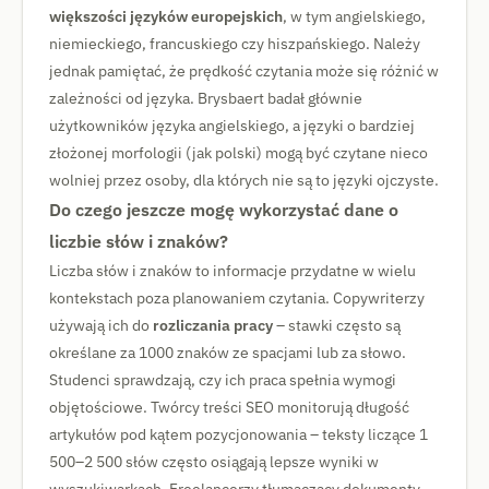
większości języków europejskich
, w tym angielskiego,
niemieckiego, francuskiego czy hiszpańskiego. Należy
jednak pamiętać, że prędkość czytania może się różnić w
zależności od języka. Brysbaert badał głównie
użytkowników języka angielskiego, a języki o bardziej
złożonej morfologii (jak polski) mogą być czytane nieco
wolniej przez osoby, dla których nie są to języki ojczyste.
Do czego jeszcze mogę wykorzystać dane o
liczbie słów i znaków?
Liczba słów i znaków to informacje przydatne w wielu
kontekstach poza planowaniem czytania. Copywriterzy
używają ich do
rozliczania pracy
– stawki często są
określane za 1000 znaków ze spacjami lub za słowo.
Studenci sprawdzają, czy ich praca spełnia wymogi
objętościowe. Twórcy treści SEO monitorują długość
artykułów pod kątem pozycjonowania – teksty liczące 1
500–2 500 słów często osiągają lepsze wyniki w