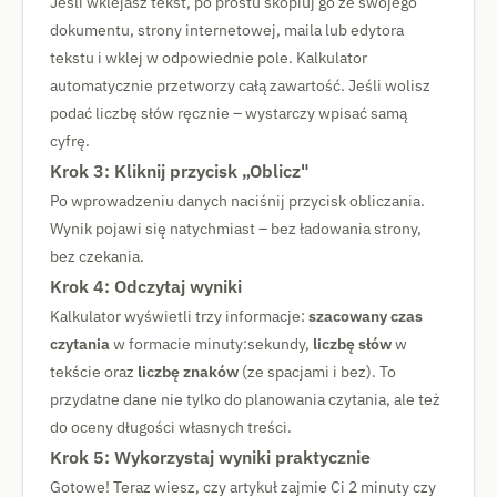
Jeśli wklejasz tekst, po prostu skopiuj go ze swojego
dokumentu, strony internetowej, maila lub edytora
tekstu i wklej w odpowiednie pole. Kalkulator
automatycznie przetworzy całą zawartość. Jeśli wolisz
podać liczbę słów ręcznie – wystarczy wpisać samą
cyfrę.
Krok 3: Kliknij przycisk „Oblicz"
Po wprowadzeniu danych naciśnij przycisk obliczania.
Wynik pojawi się natychmiast – bez ładowania strony,
bez czekania.
Krok 4: Odczytaj wyniki
Kalkulator wyświetli trzy informacje:
szacowany czas
czytania
w formacie minuty:sekundy,
liczbę słów
w
tekście oraz
liczbę znaków
(ze spacjami i bez). To
przydatne dane nie tylko do planowania czytania, ale też
do oceny długości własnych treści.
Krok 5: Wykorzystaj wyniki praktycznie
Gotowe! Teraz wiesz, czy artykuł zajmie Ci 2 minuty czy