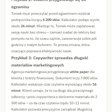
egzaminu
Tomek musi przeczytać przed egzaminem rozdział
podręcznika liczący
6 200 słów
. Kalkulator podaje wynik:
około
26 minut
. Wiedząc to, Tomek może zaplanować
sesję nauki bez stresu – zamiast siadać do lektury bez
pomysłu na to, ile czasu zajmie, zarezerwuje sobie pół
godziny z małym buforem. To prosta zmiana, która
znacząco poprawia efektywność nauki.
Przykład 3: Copywriter sprawdza długość
materiałów marketingowych
Agencja marketingowa przygotowuje
white paper
dla
klienta z branży finansowej. Dokument liczy 3 800 słów.
Kalkulator wskazuje czas czytania wynoszący około
16
minut
. Klient uznaje, że to za długo dla przeciętnego
odbiorcy i prosi copywritera o skrócenie materiału do 2
500 słów – co da czas czytania rzędu 10–11 minut.
Kalkulator pozwala precyzyjnie zarządzać długością