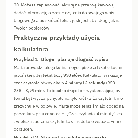
20. Możesz zaplanować lekturę na przerwę kawową,
dodać informację o czasie czytania do swojego wpisu
blogowego albo skrócić tekst, jeśli jest zbyt długi jak na
Twoich odbiorców.
Praktyczne przykłady użycia
kalkulatora
Przykład 1: Bloger planuje długość wpisu
Marta prowadzi bloga kulinarnego i pisze artykuł o kuchni
japońskiej. Jej tekst liczy
950 słów
. Kalkulator wskazuje
czas czytania równy około
4 minuty i 2 sekundy
(950 ÷
238 ≈ 3,99 min). To idealna długość – wystarczająca, by
temat był wyczerpany, ale na tyle krótka, że czytelnik nie
zrezygnuje w połowie. Marta może teraz śmiało dodać na
początku wpisu adnotację: „Czas czytania: 4 minuty", co
zwiększa zaufanie czytelników i redukuje współczynnik
odrzuceń.
Przykład 2: Student przygotowuje się do