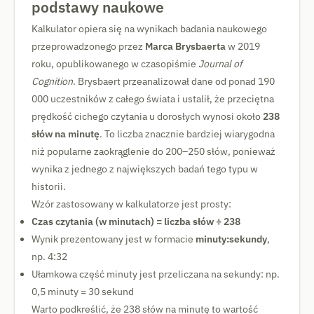
podstawy naukowe
Kalkulator opiera się na wynikach badania naukowego
przeprowadzonego przez
Marca Brysbaerta
w 2019
roku, opublikowanego w czasopiśmie
Journal of
Cognition
. Brysbaert przeanalizował dane od ponad 190
000 uczestników z całego świata i ustalił, że przeciętna
prędkość cichego czytania u dorosłych wynosi około
238
słów na minutę
. To liczba znacznie bardziej wiarygodna
niż popularne zaokrąglenie do 200–250 słów, ponieważ
wynika z jednego z największych badań tego typu w
historii.
Wzór zastosowany w kalkulatorze jest prosty:
Czas czytania (w minutach) = liczba słów ÷ 238
Wynik prezentowany jest w formacie
minuty:sekundy
,
np. 4:32
Ułamkowa część minuty jest przeliczana na sekundy: np.
0,5 minuty = 30 sekund
Warto podkreślić, że 238 słów na minutę to wartość