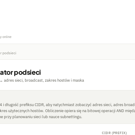
y online
r podsieci
ator podsieci
→ adres sieci, broadcast, zakres hostów i maska
4 i długość prefiksu CIDR, aby natychmiast zobaczyć adres sieci, adres broa
akres użytecznych hostów. Obliczenie opiera się na bitowej operacji AND międ
e przy planowaniu sieci lub nauce subnettingu.
CIDR (PREFIX)