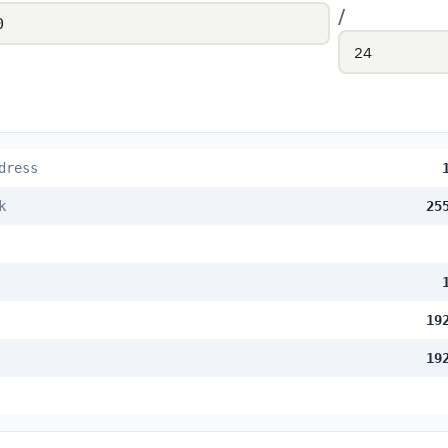
/
dress
k
25
19
19