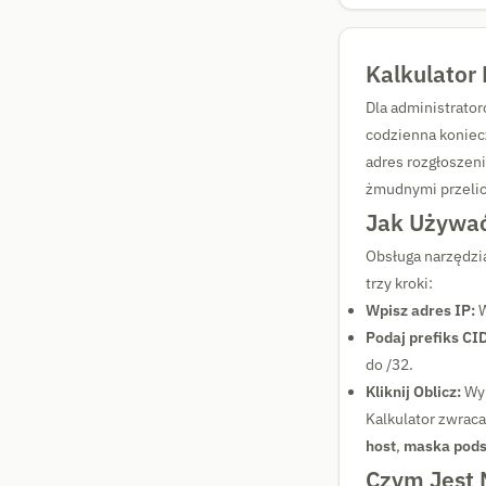
Kalkulator 
Dla administrato
codzienna konie
adres rozgłoszeni
żmudnymi przelic
Jak Używać
Obsługa narzędzia
trzy kroki:
Wpisz adres IP:
W
Podaj prefiks CI
do /32.
Kliknij Oblicz:
Wyn
Kalkulator zwrac
host
,
maska pods
Czym Jest 