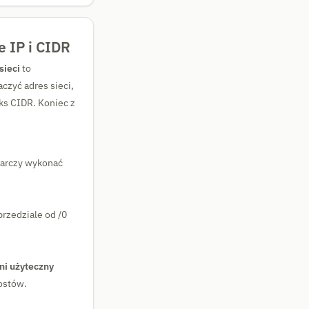
e IP i CIDR
sieci
to
czyć adres sieci,
ks CIDR. Koniec z
starczy wykonać
przedziale od /0
tni użyteczny
hostów.