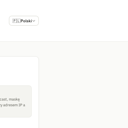
🇵🇱
Polski
dcast, maskę
zy adresem IP a