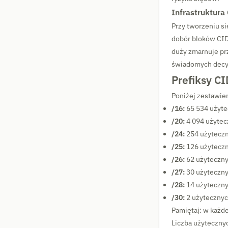
Infrastruktur
Przy tworzeniu si
dobór bloków CIDR
duży zmarnuje pr
świadomych decyz
Prefiksy C
Poniżej zestawie
/16:
65 534 użyt
/20:
4 094 użytec
/24:
254 użytecz
/25:
126 użytecz
/26:
62 użyteczn
/27:
30 użyteczn
/28:
14 użyteczn
/30:
2 użytecznyc
Pamiętaj: w każd
Liczba użytecznyc