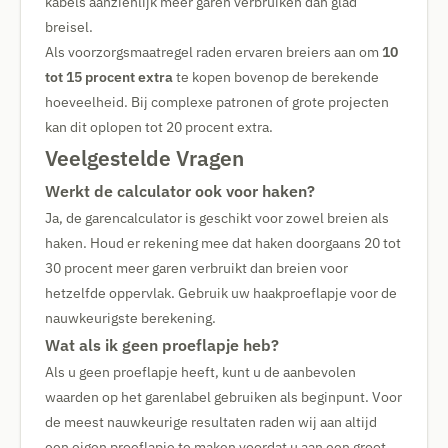
kabels aanzienlijk meer garen verbruiken dan glad
breisel.
Als voorzorgsmaatregel raden ervaren breiers aan om
10
tot 15 procent extra
te kopen bovenop de berekende
hoeveelheid. Bij complexe patronen of grote projecten
kan dit oplopen tot 20 procent extra.
Veelgestelde Vragen
Werkt de calculator ook voor haken?
Ja, de garencalculator is geschikt voor zowel breien als
haken. Houd er rekening mee dat haken doorgaans 20 tot
30 procent meer garen verbruikt dan breien voor
hetzelfde oppervlak. Gebruik uw haakproeflapje voor de
nauwkeurigste berekening.
Wat als ik geen proeflapje heb?
Als u geen proeflapje heeft, kunt u de aanbevolen
waarden op het garenlabel gebruiken als beginpunt. Voor
de meest nauwkeurige resultaten raden wij aan altijd
een eigen proeflapje te maken voordat u aan een groot