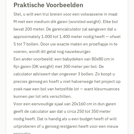
Praktische Voorbeelden
Stel, u wilt een trui breien voor een volwassene in maat
M met een medium dik garen (worsted weight). Elke bol
bevat 200 meter. De garencalculator zal aangeven dat u
approximately 1.000 tot 1.400 meter nodig heeft — ofwel
5 tot 7 bollen. Door uw exacte maten en proeflapje in te
voeren, wordt dit getal nog nauwkeuriger.
Een ander voorbeeld: een babydeken van 80x80 cm in
fijn garen (DK weight) met 300 meter per bol. De
calculator adviseert dan ongeveer 3 bollen. Zo koopt u
precies genoeg en hoeft u niet halverwege het project op
zoek naar een bol van hetzelfde lot — want kleurnuances
kunnen per lot iets verschillen.
Voor een eenvoudige sjaal van 20x160 cm in dun garen
geeft de calculator aan dat u circa 250 tot 350 meter
nodig heeft. Dat is handig als u een budget heeft of wilt
uitproberen of u genoeg restgaren heeft voor een nieuw
projectje.