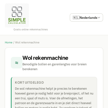
🇳🇱
Nederlands
Gratis online rekenmachines
Home
/
Wol rekenmachine
Wol rekenmachine
≈
Benodigde bollen en garenlengtes voor breien
berekenen
KORT UITGELEGD
De wol rekenmachine helpt je precies te berekenen
hoeveel garen je nodig hebt voor je breiproject, of het nu
een trui, sjaal of muts is. Voer de afmetingen, het
patroon en de garenzwaarte in en je ziet direct hoeveel
bollen en meters je nodig hebt. Zo voorkom je tekort of