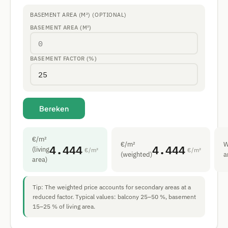
BASEMENT AREA (M²) (OPTIONAL)
BASEMENT AREA (M²)
BASEMENT FACTOR (%)
Bereken
€/m²
€/m²
W
4.444
4.444
(living
€/m²
€/m²
(weighted)
a
area)
Tip: The weighted price accounts for secondary areas at a
reduced factor. Typical values: balcony 25–50 %, basement
15–25 % of living area.