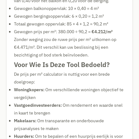
van 0,40 voor het balkon en 0,20 voor de berging:
Gewogen balkonoppervlak: 10 × 0,40 = 4 m²
Gewogen bergingsoppervlak: 6 × 0,20 = 1,2 m²
Totaal gewogen oppervlak: 85 + 4 + 1,2 = 90,2 m²
Gewogen prijs per m²: 380.000 ÷ 90,2 =
€4.212/m²
Zonder weging zou de ruwe prijs per m² uitkomen op
€4.471/m². Dit verschil kan uw beslissing bij een
bezichtiging of bod sterk beïnvloeden.
Voor Wie Is Deze Tool Bedoeld?
De prijs per m² calculator is nuttig voor een brede
doelgroep:
Woningkopers:
Om verschillende woningen objectief te
vergelijken
Vastgoedinvesteerders:
Om rendement en waarde snel
in kaart te brengen
Makelaars:
Om transparante en onderbouwde
prijsanalyses te maken
Huurders:
Om te bepalen of een huurprijs eerlijk is voor