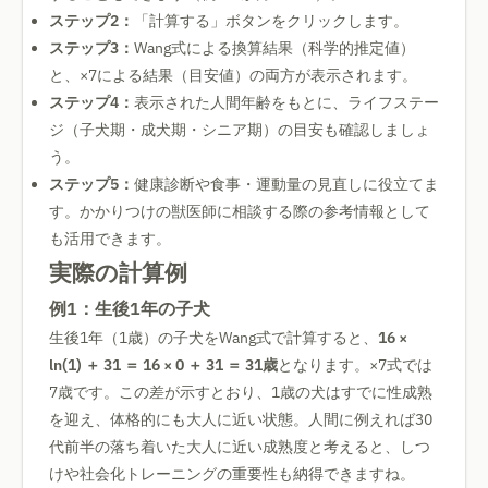
ステップ2：
「計算する」ボタンをクリックします。
ステップ3：
Wang式による換算結果（科学的推定値）
と、×7による結果（目安値）の両方が表示されます。
ステップ4：
表示された人間年齢をもとに、ライフステー
ジ（子犬期・成犬期・シニア期）の目安も確認しましょ
う。
ステップ5：
健康診断や食事・運動量の見直しに役立てま
す。かかりつけの獣医師に相談する際の参考情報として
も活用できます。
実際の計算例
例1：生後1年の子犬
生後1年（1歳）の子犬をWang式で計算すると、
16 ×
ln(1) ＋ 31 ＝ 16 × 0 ＋ 31 ＝ 31歳
となります。×7式では
7歳です。この差が示すとおり、1歳の犬はすでに性成熟
を迎え、体格的にも大人に近い状態。人間に例えれば30
代前半の落ち着いた大人に近い成熟度と考えると、しつ
けや社会化トレーニングの重要性も納得できますね。