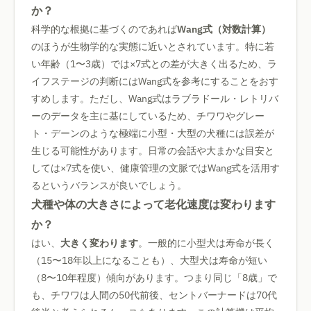
か？
科学的な根拠に基づくのであれば
Wang式（対数計算）
のほうが生物学的な実態に近いとされています。特に若
い年齢（1〜3歳）では×7式との差が大きく出るため、ラ
イフステージの判断にはWang式を参考にすることをおす
すめします。ただし、Wang式はラブラドール・レトリバ
ーのデータを主に基にしているため、チワワやグレー
ト・デーンのような極端に小型・大型の犬種には誤差が
生じる可能性があります。日常の会話や大まかな目安と
しては×7式を使い、健康管理の文脈ではWang式を活用す
るというバランスが良いでしょう。
犬種や体の大きさによって老化速度は変わります
か？
はい、
大きく変わります
。一般的に小型犬は寿命が長く
（15〜18年以上になることも）、大型犬は寿命が短い
（8〜10年程度）傾向があります。つまり同じ「8歳」で
も、チワワは人間の50代前後、セントバーナードは70代