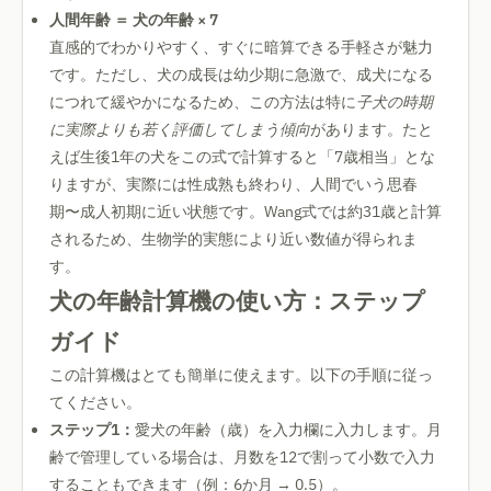
人間年齢 ＝ 犬の年齢 × 7
直感的でわかりやすく、すぐに暗算できる手軽さが魅力
です。ただし、犬の成長は幼少期に急激で、成犬になる
につれて緩やかになるため、この方法は特に
子犬の時期
に実際よりも若く評価してしまう傾向
があります。たと
えば生後1年の犬をこの式で計算すると「7歳相当」とな
りますが、実際には性成熟も終わり、人間でいう思春
期〜成人初期に近い状態です。Wang式では約31歳と計算
されるため、生物学的実態により近い数値が得られま
す。
犬の年齢計算機の使い方：ステップ
ガイド
この計算機はとても簡単に使えます。以下の手順に従っ
てください。
ステップ1：
愛犬の年齢（歳）を入力欄に入力します。月
齢で管理している場合は、月数を12で割って小数で入力
することもできます（例：6か月 → 0.5）。