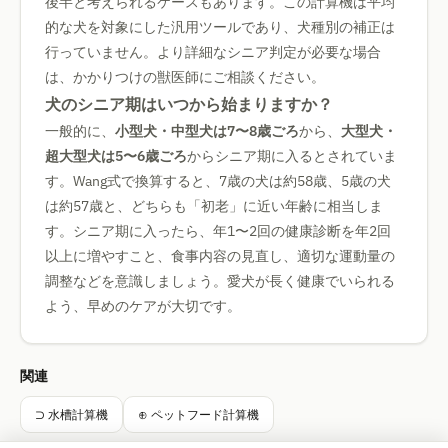
後半と考えられるケースもあります。この計算機は平均
的な犬を対象にした汎用ツールであり、犬種別の補正は
行っていません。より詳細なシニア判定が必要な場合
は、かかりつけの獣医師にご相談ください。
犬のシニア期はいつから始まりますか？
一般的に、
小型犬・中型犬は7〜8歳ごろ
から、
大型犬・
超大型犬は5〜6歳ごろ
からシニア期に入るとされていま
す。Wang式で換算すると、7歳の犬は約58歳、5歳の犬
は約57歳と、どちらも「初老」に近い年齢に相当しま
す。シニア期に入ったら、年1〜2回の健康診断を年2回
以上に増やすこと、食事内容の見直し、適切な運動量の
調整などを意識しましょう。愛犬が長く健康でいられる
よう、早めのケアが大切です。
関連
⊃ 水槽計算機
⊕ ペットフード計算機