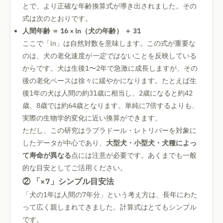
とで、より正確な年齢換算式が導き出されました。その
式は次のとおりです。
人間年齢 ＝ 16 × ln（犬の年齢） ＋ 31
ここで「ln」は自然対数を意味します。この式が重要な
のは、犬の老化速度が
一定ではない
ことを反映している
からです。犬は生後1〜2年で急激に成長しますが、その
後の老化ペースは徐々に緩やかになります。たとえば生
後1年の犬は人間の約31歳に相当し、2歳になると約42
歳、8歳では約64歳となります。単純に7倍するよりも、
実際の生物学的変化に近い換算ができます。
ただし、この研究はラブラドール・レトリバーを対象に
したデータが中心であり、
大型犬・小型犬・犬種によっ
て寿命が異なる
点には注意が必要です。あくまでも一般
的な目安としてご活用ください。
② 「×7」シンプル目安法
「犬の1年は人間の7年分」という考え方は、長年にわた
って広く親しまれてきました。計算式はとてもシンプル
です。