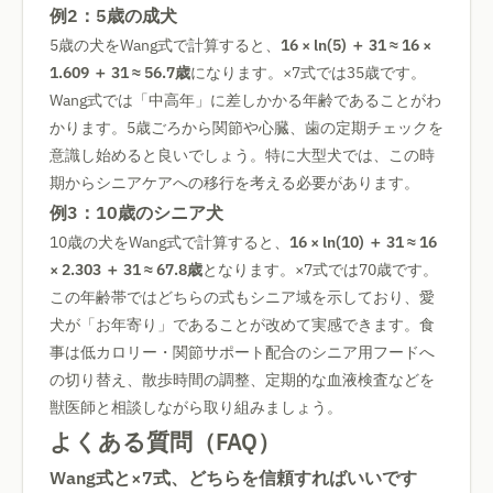
例2：5歳の成犬
5歳の犬をWang式で計算すると、
16 × ln(5) ＋ 31 ≈ 16 ×
1.609 ＋ 31 ≈ 56.7歳
になります。×7式では35歳です。
Wang式では「中高年」に差しかかる年齢であることがわ
かります。5歳ごろから関節や心臓、歯の定期チェックを
意識し始めると良いでしょう。特に大型犬では、この時
期からシニアケアへの移行を考える必要があります。
例3：10歳のシニア犬
10歳の犬をWang式で計算すると、
16 × ln(10) ＋ 31 ≈ 16
× 2.303 ＋ 31 ≈ 67.8歳
となります。×7式では70歳です。
この年齢帯ではどちらの式もシニア域を示しており、愛
犬が「お年寄り」であることが改めて実感できます。食
事は低カロリー・関節サポート配合のシニア用フードへ
の切り替え、散歩時間の調整、定期的な血液検査などを
獣医師と相談しながら取り組みましょう。
よくある質問（FAQ）
Wang式と×7式、どちらを信頼すればいいです