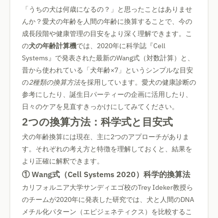
「うちの犬は何歳になるの？」と思ったことはありませ
んか？愛犬の年齢を人間の年齢に換算することで、今の
成長段階や健康管理の目安をより深く理解できます。こ
の
犬の年齢計算機
では、2020年に科学誌『Cell
Systems』で発表された最新のWang式（対数計算）と、
昔から使われている「犬年齢×7」というシンプルな目安
の
2種類の換算方法
を採用しています。愛犬の健康診断の
参考にしたり、誕生日パーティーの企画に活用したり、
日々のケアを見直すきっかけにしてみてください。
2つの換算方法：科学式と目安式
犬の年齢換算には現在、主に2つのアプローチがありま
す。それぞれの考え方と特徴を理解しておくと、結果を
より正確に解釈できます。
① Wang式（Cell Systems 2020）科学的換算法
カリフォルニア大学サンディエゴ校のTrey Ideker教授ら
のチームが2020年に発表した研究では、犬と人間のDNA
メチル化パターン（エピジェネティクス）を比較するこ