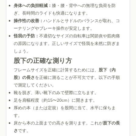
身体への負担軽減：
膝・腰・背中への無理な負荷を防
ぎ、長時間のライドも快適になります。
操作性の改善：
ハンドルとサドルのバランスが取れ、コ
ーナリングやブレーキ操作が安定します。
怪我の予防：
不適切なサイズの自転車は関節炎や筋肉痛
の原因になります。正しいサイズで怪我を未然に防ぎま
しょう。
股下の正確な測り方
フレームサイズを正確に計算するためには、
股下（内
股）の長さ
を正確に測ることが不可欠です。以下の手順
で測定してください。
靴を脱ぎ、薄い靴下のみで壁際に立ちます。
足を肩幅程度（約15〜20cm）に開きます。
厚めの本（または定規）を股間に当て、水平に保ちま
す。
床から本の上面までの高さを測ります。これが
股下の長
さ
です。