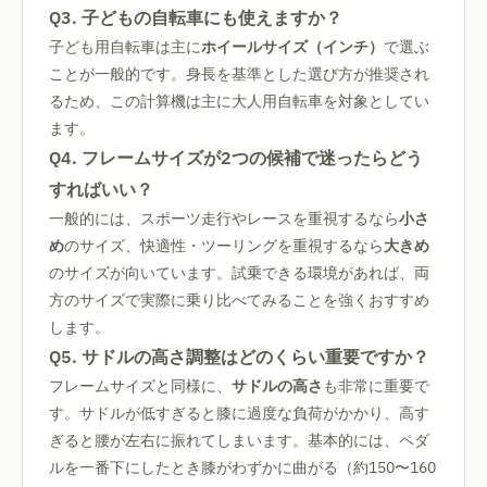
Q3. 子どもの自転車にも使えますか？
子ども用自転車は主に
ホイールサイズ（インチ）
で選ぶ
ことが一般的です。身長を基準とした選び方が推奨され
るため、この計算機は主に大人用自転車を対象としてい
ます。
Q4. フレームサイズが2つの候補で迷ったらどう
すればいい？
一般的には、スポーツ走行やレースを重視するなら
小さ
め
のサイズ、快適性・ツーリングを重視するなら
大きめ
のサイズが向いています。試乗できる環境があれば、両
方のサイズで実際に乗り比べてみることを強くおすすめ
します。
Q5. サドルの高さ調整はどのくらい重要ですか？
フレームサイズと同様に、
サドルの高さ
も非常に重要で
す。サドルが低すぎると膝に過度な負荷がかかり、高す
ぎると腰が左右に振れてしまいます。基本的には、ペダ
ルを一番下にしたとき膝がわずかに曲がる（約150〜160