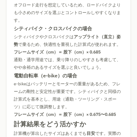
オフロード走行を想定しているため、ロードバイクより
も小さめのサイズを選ぶとコントロールしやすくなりま
す。
シティバイク・クロスバイクの場合
シティバイクやクロスバイクは
アップライト（直立）姿
勢
で乗るため、快適性を重視した計算式が使われます。
フレームサイズ（cm）＝ 股下（cm）× 0.685
通勤・通学用途では、乗り降りのしやすさも考慮して、
やや余裕のあるサイズを選ぶと良いでしょう。
電動自転車（e-bike）の場合
e-bikeはバッテリーとモーターの重量があるため、フレ
ームの剛性と安定性が重要です。シティバイクと同様の
計算式を基本とし、用途（通勤・ツーリング・スポー
ツ）に応じて微調整します。
フレームサイズ（cm）＝ 股下（cm）× 0.675〜0.685
計算結果をどう活かすか
計算機が算出したサイズはあくまでも
目安
です。実際の