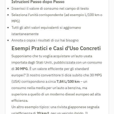
Istruzioni Passo dopo Passo
Inserisci il valore di consumo nel campo di testo
Seleziona l'unità corrispondente (ad esempio L/100 km o
MPG)
Tutti gli altri valori equivalenti si aggiornano
istantaneamente
Annota o copia i risultati di cui hai bisogno
Esempi Pratici e Casi d'Uso Concreti
Supponiamo che tu voglia acquistare un'auto usata
importata dagli Stati Uniti, pubblicizzata con un consumo
di
30 MPG
. È un valore efficiente per gli standard
europei? Il nostro convertitore ti dice subito che 30 MPG
(USA) corrispondono a circa
7,84 L/100 km
– un
consumo nella media per un'auto a benzina, ma
superiore a quello di un moderno diesel europeo ad alta
efficienza.
Un altro esempio tipico: una rivista giapponese segnala
un'efficienza di
20 km/L
per un veicolo ibrido. Il