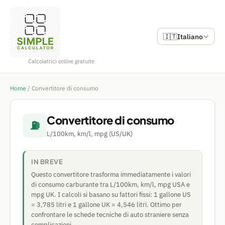
🇮🇹
Italiano
Calcolatrici online gratuite
Home
/
Convertitore di consumo
Convertitore di consumo
⛽
L/100km, km/l, mpg (US/UK)
IN BREVE
Questo convertitore trasforma immediatamente i valori
di consumo carburante tra L/100km, km/l, mpg USA e
mpg UK. I calcoli si basano su fattori fissi: 1 gallone US
= 3,785 litri e 1 gallone UK = 4,546 litri. Ottimo per
confrontare le schede tecniche di auto straniere senza
complicazioni.