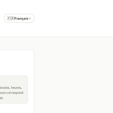
🇫🇷
Français
inutes, heures,
heure correspond
up.