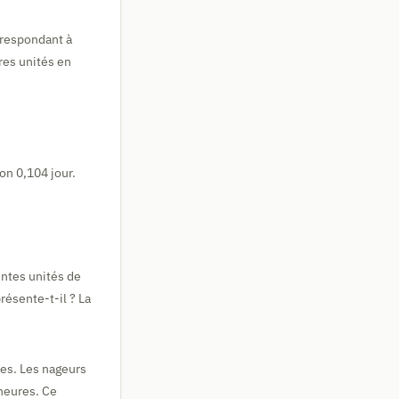
orrespondant à
res unités en
on 0,104 jour.
entes unités de
résente-t-il ? La
des. Les nageurs
heures. Ce