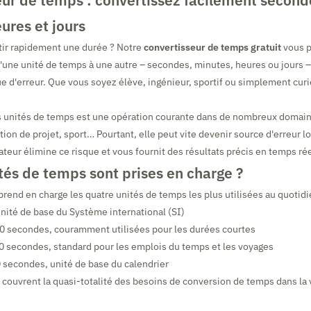
ur de temps : convertissez facilement second
ures et jours
tir rapidement une durée ? Notre
convertisseur de temps gratuit
vous p
une unité de temps à une autre – secondes, minutes, heures ou jours –
ue d'erreur. Que vous soyez élève, ingénieur, sportif ou simplement curie
s unités de temps est une opération courante dans de nombreux domain
ion de projet, sport… Pourtant, elle peut vite devenir source d'erreur lo
ateur élimine ce risque et vous fournit des résultats précis en temps rée
tés de temps sont prises en charge ?
prend en charge les quatre unités de temps les plus utilisées au quotidi
unité de base du Système international (SI)
0 secondes, couramment utilisées pour les durées courtes
0 secondes, standard pour les emplois du temps et les voyages
 secondes, unité de base du calendrier
 couvrent la quasi-totalité des besoins de conversion de temps dans la 