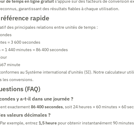
ur de temps en ligne gratuit
s'appuie sur des facteurs de conversion ex
econnus, garantissant des résultats fiables à chaque utilisation.
 référence rapide
atif des principales relations entre unités de temps :
condes
utes = 3 600 secondes
s = 1 440 minutes = 86 400 secondes
jour
667 minute
conformes au Système international d'unités (SI). Notre calculateur util
s les conversions.
uestions (FAQ)
ondes y a-t-il dans une journée ?
ient exactement
86 400 secondes
, soit 24 heures × 60 minutes × 60 se
des valeurs décimales ?
 Par exemple, entrez
1,5 heure
pour obtenir instantanément 90 minutes