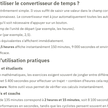
liser le convertisseur de temps ?
 extrêmement simple. Il vous suffit de saisir une valeur dans le champ c
connaissez. Le convertisseur met à jour automatiquement toutes les aut
qu'il soit nécessaire d'appuyer sur un bouton.
mp de l'unité de départ (par exemple, les heures).
ur (par exemple, 2,5).
s équivalentes s'affichent immédiatement.
,5 heures
affiche instantanément 150 minutes, 9 000 secondes et envir
ficace.
utilisation pratiques
 et étudiants
 mathématiques, les exercices exigent souvent de jongler entre différ
et 5 400 secondes pour effectuer un trajet – combien d'heures cela rep
heure
. Notre outil vous permet de vérifier vos calculs instantanément.
fs et coachs
de 135 minutes correspond à
2 heures et 15 minutes
, soit 8 100 secon
erformances en secondes, tandis que les cyclistes pensent souvent en 