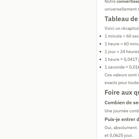
Notre
convertisse
universellement r
Tableau de
Voici un récapitul
1 minute = 60 se
1 heure = 60 min
1 jour = 24 heure
1 heure ≈ 0,0417 
1 seconde ≈ 0,01
Ces valeurs sont 
exacts pour toute
Foire aux q
Combien de sec
Une journée cont
Puis-je entrer 
Oui, absolument.
et 0,0625 jour.