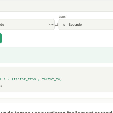
VERS
⇄
lue × (factor_from / factor_to)
 s