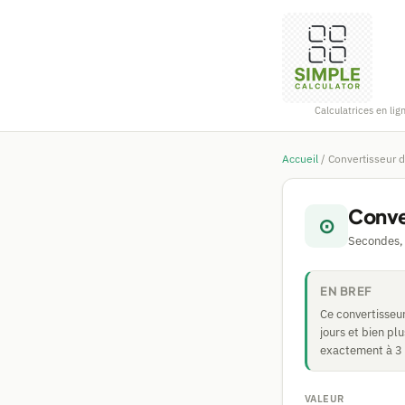
Calculatrices en lig
Accueil
/
Convertisseur 
Conve
⊙
Secondes, 
EN BREF
Ce convertisseu
jours et bien p
exactement à 3 6
VALEUR