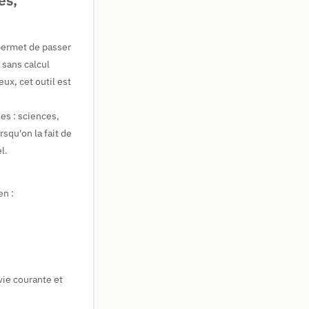
es,
ermet de passer
 sans calcul
ux, cet outil est
es : sciences,
rsqu'on la fait de
l.
en :
vie courante et