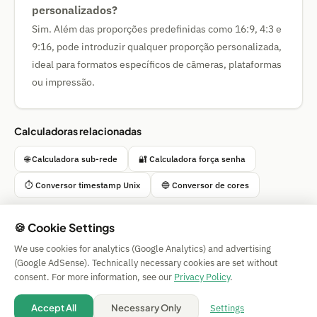
personalizados?
Sim. Além das proporções predefinidas como 16:9, 4:3 e
9:16, pode introduzir qualquer proporção personalizada,
ideal para formatos específicos de câmeras, plataformas
ou impressão.
Calculadoras relacionadas
🌐 Calculadora sub-rede
🔐 Calculadora força senha
⏱ Conversor timestamp Unix
🔵 Conversor de cores
🍪 Cookie Settings
We use cookies for analytics (Google Analytics) and advertising
Simple Calculator
(Google AdSense). Technically necessary cookies are set without
Impressum
|
Privacy
|
Terms
|
🍪 Cookies
consent. For more information, see our
Privacy Policy
.
Sem garantia. © 2026 CAESS GmbH
💡 Suggest a calculator
Settings
Accept All
Necessary Only