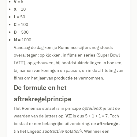
V
= 5
X
= 10
L
= 50
C
= 100
D
= 500
M
= 1000
Vandaag de dag kom je Romeinse cijfers nog steeds
overal tegen: op klokken, in films en series (Super Bowl
LVIII), op gebouwen, bij hoofdstukindelingen in boeken,
bij namen van koningen en pausen, en in de aftiteling van
films om het jaar van productie te vermommen.
De formule en het
aftrekregelprincipe
Het Romeinse stelsel is in principe
optellend
: je telt de
waarden van de letters op.
VII
is dus 5 + 1 + 1 = 7. Toch
bestaat er een belangrijke uitzondering: de
aftrekregel
(in het Engels:
subtractive notation
). Wanneer een