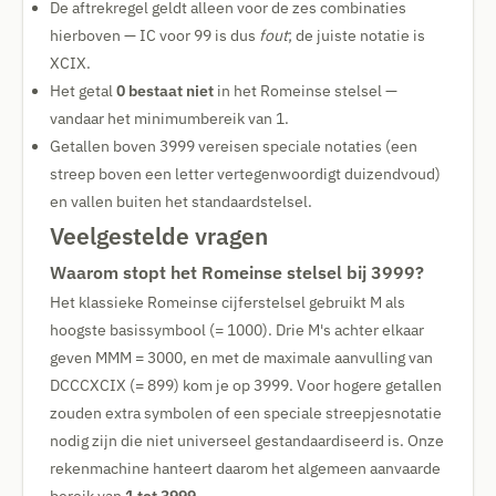
De aftrekregel geldt alleen voor de zes combinaties
hierboven — IC voor 99 is dus
fout
; de juiste notatie is
XCIX.
Het getal
0 bestaat niet
in het Romeinse stelsel —
vandaar het minimumbereik van 1.
Getallen boven 3999 vereisen speciale notaties (een
streep boven een letter vertegenwoordigt duizendvoud)
en vallen buiten het standaardstelsel.
Veelgestelde vragen
Waarom stopt het Romeinse stelsel bij 3999?
Het klassieke Romeinse cijferstelsel gebruikt M als
hoogste basissymbool (= 1000). Drie M's achter elkaar
geven MMM = 3000, en met de maximale aanvulling van
DCCCXCIX (= 899) kom je op 3999. Voor hogere getallen
zouden extra symbolen of een speciale streepjesnotatie
nodig zijn die niet universeel gestandaardiseerd is. Onze
rekenmachine hanteert daarom het algemeen aanvaarde