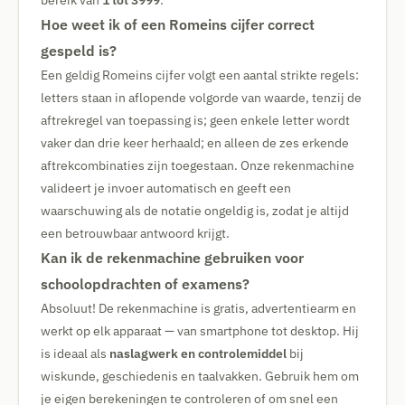
bereik van
1 tot 3999
.
Hoe weet ik of een Romeins cijfer correct
gespeld is?
Een geldig Romeins cijfer volgt een aantal strikte regels:
letters staan in aflopende volgorde van waarde, tenzij de
aftrekregel van toepassing is; geen enkele letter wordt
vaker dan drie keer herhaald; en alleen de zes erkende
aftrekcombinaties zijn toegestaan. Onze rekenmachine
valideert je invoer automatisch en geeft een
waarschuwing als de notatie ongeldig is, zodat je altijd
een betrouwbaar antwoord krijgt.
Kan ik de rekenmachine gebruiken voor
schoolopdrachten of examens?
Absoluut! De rekenmachine is gratis, advertentiearm en
werkt op elk apparaat — van smartphone tot desktop. Hij
is ideaal als
naslagwerk en controlemiddel
bij
wiskunde, geschiedenis en taalvakken. Gebruik hem om
je eigen berekeningen te controleren of om snel een