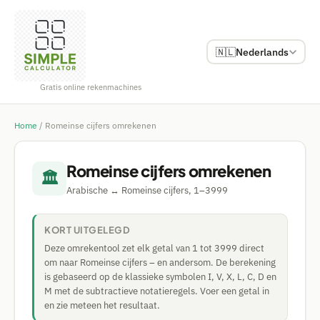
🇳🇱
Nederlands
Gratis online rekenmachines
Home
/
Romeinse cijfers omrekenen
Romeinse cijfers omrekenen
🏛️
Arabische ↔ Romeinse cijfers, 1–3999
KORT UITGELEGD
Deze omrekentool zet elk getal van 1 tot 3999 direct
om naar Romeinse cijfers – en andersom. De berekening
is gebaseerd op de klassieke symbolen I, V, X, L, C, D en
M met de subtractieve notatieregels. Voer een getal in
en zie meteen het resultaat.