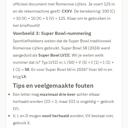
officieel document met Romeinse cijfers. Je voert 125 in
en de rekenmachine geeft:
CXXV
. De berekening: 100 (C)
+ 10 (X) + 10 (X) + 5 (V) = 125. Klaar om te gebruiken in
het briefhoofd!
Voorbeeld 3: Super Bowl-nummering
Sportliefhebbers weten dat de Super Bowl traditioneel
Romeinse cijfers gebruikt. Super Bowl 58 (2024) werd
aangeduid als
Super Bowl LVIII
. Wil je weten welk
nummer dat is? Typ LVIII in: L (50) + V (5) + I (1) + I (1) +
I (1) =
58
. En voor Super Bowl 60 in 2026? Voer 60 in en
krijg
LX
.
Tips en veelgemaakte fouten
Een letter mag
maximaal drie keer
achter elkaar
herhaald worden (III = 3, maar IIII is ongeldig — gebruik
IV).
V, L en D mogen
nooit herhaald
worden; VV bestaat niet,
gebruik X.