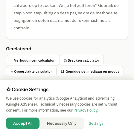
antwoord op te zoeken. Wil je het zelf leren? Gebruik de
stap-voor-stap uitleg op deze pagina om de methode te
begrijpen en oefen daarna met de rekenmachine als
controle.
Gerelateerd
∝ Verhoudingen calculator
⅔ Breuken calculator
△ Oppervlakte calculator
📊 Gemiddelde, mediaan en modus
🍪 Cookie Settings
We use cookies for analytics (Google Analytics) and advertising
Simple Calculator
(Google AdSense). Technically necessary cookies are set without
Impressum
|
Privacy
|
Terms
|
🍪 Cookies
consent. For more information, see our
Privacy Policy
.
Zonder garantie. © 2026 CAESS GmbH
💡 Suggest a calculator
Settings
Accept All
Necessary Only