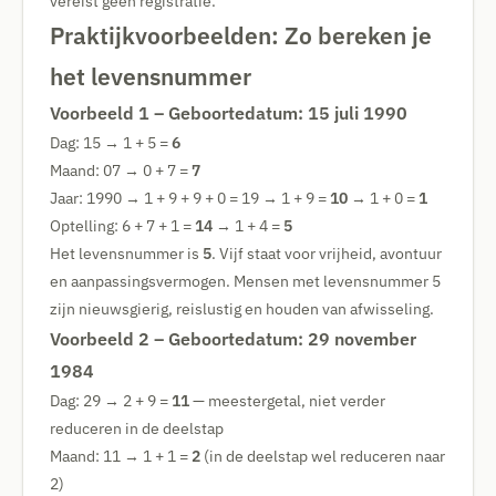
vereist geen registratie.
Praktijkvoorbeelden: Zo bereken je
het levensnummer
Voorbeeld 1 – Geboortedatum: 15 juli 1990
Dag: 15 → 1 + 5 =
6
Maand: 07 → 0 + 7 =
7
Jaar: 1990 → 1 + 9 + 9 + 0 = 19 → 1 + 9 =
10
→ 1 + 0 =
1
Optelling: 6 + 7 + 1 =
14
→ 1 + 4 =
5
Het levensnummer is
5
. Vijf staat voor vrijheid, avontuur
en aanpassingsvermogen. Mensen met levensnummer 5
zijn nieuwsgierig, reislustig en houden van afwisseling.
Voorbeeld 2 – Geboortedatum: 29 november
1984
Dag: 29 → 2 + 9 =
11
— meestergetal, niet verder
reduceren in de deelstap
Maand: 11 → 1 + 1 =
2
(in de deelstap wel reduceren naar
2)