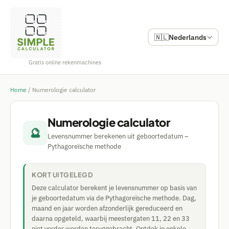
🇳🇱
Nederlands
Gratis online rekenmachines
Home
/
Numerologie calculator
Numerologie calculator
🔮
Levensnummer berekenen uit geboortedatum –
Pythagoreïsche methode
KORT UITGELEGD
Deze calculator berekent je levensnummer op basis van
je geboortedatum via de Pythagoreïsche methode. Dag,
maand en jaar worden afzonderlijk gereduceerd en
daarna opgeteld, waarbij meestergaten 11, 22 en 33
niet verder worden teruggebracht. Ontdek in enkele