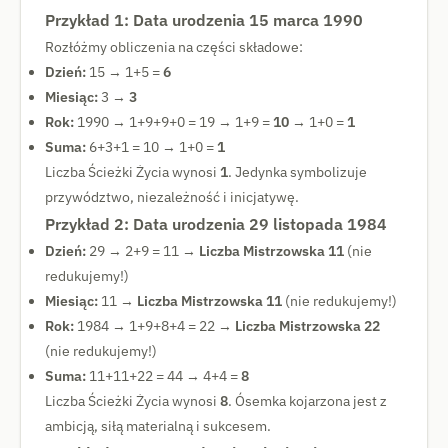
Przykład 1: Data urodzenia 15 marca 1990
Rozłóżmy obliczenia na części składowe:
Dzień:
15 → 1+5 =
6
Miesiąc:
3 →
3
Rok:
1990 → 1+9+9+0 = 19 → 1+9 =
10
→ 1+0 =
1
Suma:
6+3+1 = 10 → 1+0 =
1
Liczba Ścieżki Życia wynosi
1
. Jedynka symbolizuje
przywództwo, niezależność i inicjatywę.
Przykład 2: Data urodzenia 29 listopada 1984
Dzień:
29 → 2+9 = 11 →
Liczba Mistrzowska 11
(nie
redukujemy!)
Miesiąc:
11 →
Liczba Mistrzowska 11
(nie redukujemy!)
Rok:
1984 → 1+9+8+4 = 22 →
Liczba Mistrzowska 22
(nie redukujemy!)
Suma:
11+11+22 = 44 → 4+4 =
8
Liczba Ścieżki Życia wynosi
8
. Ósemka kojarzona jest z
ambicją, siłą materialną i sukcesem.