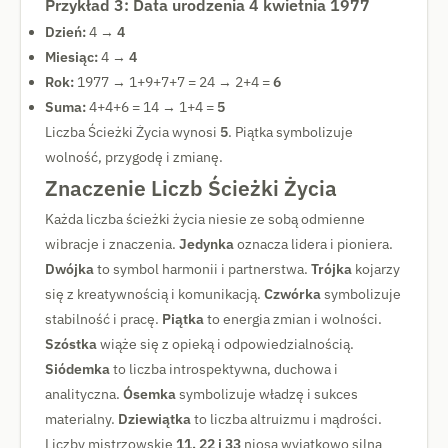
Przykład 3: Data urodzenia 4 kwietnia 1977
Dzień:
4 →
4
Miesiąc:
4 →
4
Rok:
1977 → 1+9+7+7 = 24 → 2+4 =
6
Suma:
4+4+6 = 14 → 1+4 =
5
Liczba Ścieżki Życia wynosi
5
. Piątka symbolizuje
wolność, przygodę i zmianę.
Znaczenie Liczb Ścieżki Życia
Każda liczba ścieżki życia niesie ze sobą odmienne
wibracje i znaczenia.
Jedynka
oznacza lidera i pioniera.
Dwójka
to symbol harmonii i partnerstwa.
Trójka
kojarzy
się z kreatywnością i komunikacją.
Czwórka
symbolizuje
stabilność i pracę.
Piątka
to energia zmian i wolności.
Szóstka
wiąże się z opieką i odpowiedzialnością.
Siódemka
to liczba introspektywna, duchowa i
analityczna.
Ósemka
symbolizuje władzę i sukces
materialny.
Dziewiątka
to liczba altruizmu i mądrości.
Liczby mistrzowskie
11, 22 i 33
niosą wyjątkowo silną