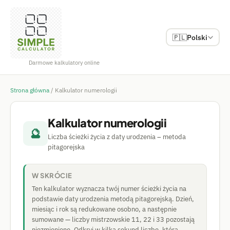
🇵🇱
Polski
Darmowe kalkulatory online
Strona główna
/
Kalkulator numerologii
Kalkulator numerologii
🔮
Liczba ścieżki życia z daty urodzenia – metoda
pitagorejska
W SKRÓCIE
Ten kalkulator wyznacza twój numer ścieżki życia na
podstawie daty urodzenia metodą pitagorejską. Dzień,
miesiąc i rok są redukowane osobno, a następnie
sumowane — liczby mistrzowskie 11, 22 i 33 pozostają
niezmienione. Odkryj w kilka sekund liczbę, która