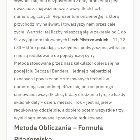
Wywodzi się ona bezpośrednio z daty urodzenia i jest
uważana za najważniejszą z wszystkich liczb
numerologicznych. Reprezentuje ona energię, z którą
przychodzimy na świat, i towarzyszy nam przez całe
życie. Wartości tej liczby mieszczą się w zakresie od 1 do
9, z wyjątkiem tak zwanych
Liczb Mistrzowskich
– 11, 22
i 33 – które posiadają szczególną, podwyższoną wibrację
i nie są redukowane do pojedynczej cyfry.
Metoda stosowana przez nasz kalkulator opiera się na
podejściu Decoza i Bendera – jednej z najbardziej
uznanych i powszechnie stosowanych technik w
numerologii zachodniej. Różni się ona od prostego
sumowania wszystkich cyfr daty urodzenia tym, że każdy
składnik daty – dzień, miesiąc i rok – jest najpierw
redukowany oddzielnie, a dopiero potem wszystkie trzy
wyniki są sumowane i ponownie redukowane.
Metoda Obliczania – Formuła
Pitagorejska