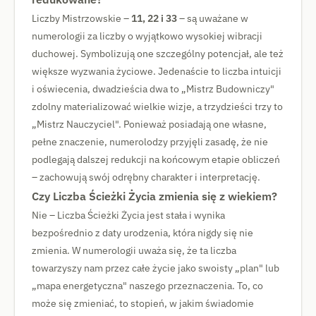
Liczby Mistrzowskie –
11, 22 i 33
– są uważane w
numerologii za liczby o wyjątkowo wysokiej wibracji
duchowej. Symbolizują one szczególny potencjał, ale też
większe wyzwania życiowe. Jedenaście to liczba intuicji
i oświecenia, dwadzieścia dwa to „Mistrz Budowniczy"
zdolny materializować wielkie wizje, a trzydzieści trzy to
„Mistrz Nauczyciel". Ponieważ posiadają one własne,
pełne znaczenie, numerolodzy przyjęli zasadę, że nie
podlegają dalszej redukcji na końcowym etapie obliczeń
– zachowują swój odrębny charakter i interpretację.
Czy Liczba Ścieżki Życia zmienia się z wiekiem?
Nie – Liczba Ścieżki Życia jest stała i wynika
bezpośrednio z daty urodzenia, która nigdy się nie
zmienia. W numerologii uważa się, że ta liczba
towarzyszy nam przez całe życie jako swoisty „plan" lub
„mapa energetyczna" naszego przeznaczenia. To, co
może się zmieniać, to stopień, w jakim świadomie