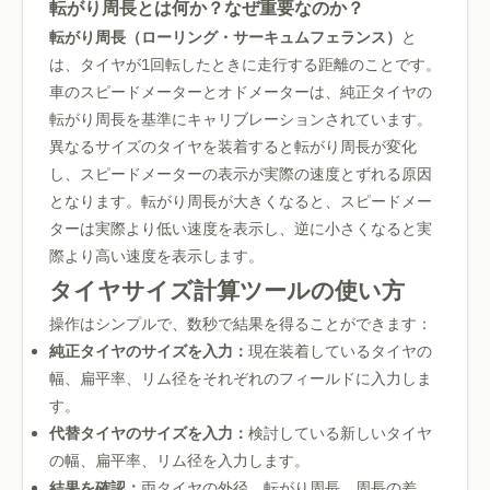
転がり周長とは何か？なぜ重要なのか？
転がり周長（ローリング・サーキュムフェランス）
と
は、タイヤが1回転したときに走行する距離のことです。
車のスピードメーターとオドメーターは、純正タイヤの
転がり周長を基準にキャリブレーションされています。
異なるサイズのタイヤを装着すると転がり周長が変化
し、スピードメーターの表示が実際の速度とずれる原因
となります。転がり周長が大きくなると、スピードメー
ターは実際より低い速度を表示し、逆に小さくなると実
際より高い速度を表示します。
タイヤサイズ計算ツールの使い方
操作はシンプルで、数秒で結果を得ることができます：
純正タイヤのサイズを入力：
現在装着しているタイヤの
幅、扁平率、リム径をそれぞれのフィールドに入力しま
す。
代替タイヤのサイズを入力：
検討している新しいタイヤ
の幅、扁平率、リム径を入力します。
結果を確認：
両タイヤの外径、転がり周長、周長の差、