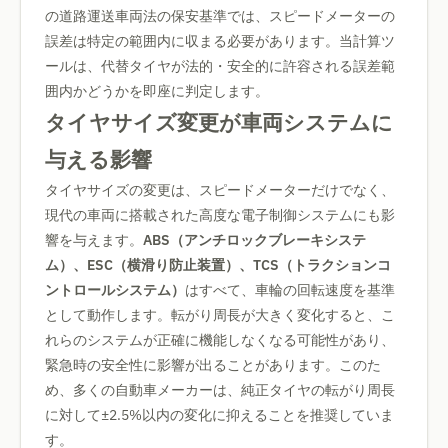
の道路運送車両法の保安基準では、スピードメーターの
誤差は特定の範囲内に収まる必要があります。当計算ツ
ールは、代替タイヤが法的・安全的に許容される誤差範
囲内かどうかを即座に判定します。
タイヤサイズ変更が車両システムに
与える影響
タイヤサイズの変更は、スピードメーターだけでなく、
現代の車両に搭載された高度な電子制御システムにも影
響を与えます。
ABS（アンチロックブレーキシステ
ム）、ESC（横滑り防止装置）、TCS（トラクションコ
ントロールシステム）
はすべて、車輪の回転速度を基準
として動作します。転がり周長が大きく変化すると、こ
れらのシステムが正確に機能しなくなる可能性があり、
緊急時の安全性に影響が出ることがあります。このた
め、多くの自動車メーカーは、純正タイヤの転がり周長
に対して±2.5%以内の変化に抑えることを推奨していま
す。