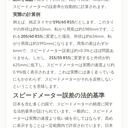
スピードメーターの誤差率が自動的に計算されます。
実際の計算例
例えば、純正タイヤが
195/65 R15
だとします。このタイ
ヤの外径は約632mm、転がり周長は約1985mmです。こ
れを
205/60 R15
に変更した場合、外径は約634mm、転
がり周長は約1991mmになります。周長の差はわずか
6mmで、スピードメーター誤差は約+0.3%とほぼ問題あ
りません。しかし、
215/55 R15
に変更すると外径が約
625mmに低下し、スピードメーターは実際の速度より約
0.9%低く表示されます。これは実際には速く走っている
にもかかわらず、スピードメーターがそれを反映しない
ということを意味します。
スピードメーター誤差の法的基準
日本を含む多くの国で、スピードメーターの精度に関す
る法的基準が設けられています。一般的に、スピードメ
ーターは実際の速度より低い値を示してはならず、高め
に表示することは一定範囲内で許容されています。日本