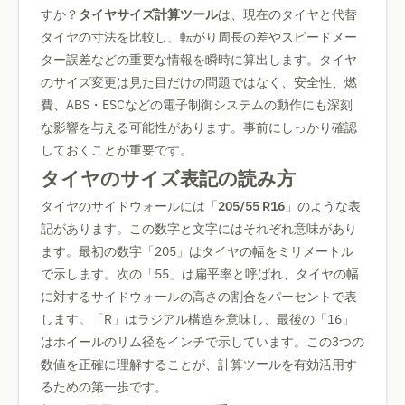
すか？
タイヤサイズ計算ツール
は、現在のタイヤと代替
タイヤの寸法を比較し、転がり周長の差やスピードメー
ター誤差などの重要な情報を瞬時に算出します。タイヤ
のサイズ変更は見た目だけの問題ではなく、安全性、燃
費、ABS・ESCなどの電子制御システムの動作にも深刻
な影響を与える可能性があります。事前にしっかり確認
しておくことが重要です。
タイヤのサイズ表記の読み方
タイヤのサイドウォールには「
205/55 R16
」のような表
記があります。この数字と文字にはそれぞれ意味があり
ます。最初の数字「205」はタイヤの幅をミリメートル
で示します。次の「55」は扁平率と呼ばれ、タイヤの幅
に対するサイドウォールの高さの割合をパーセントで表
します。「R」はラジアル構造を意味し、最後の「16」
はホイールのリム径をインチで示しています。この3つの
数値を正確に理解することが、計算ツールを有効活用す
るための第一歩です。