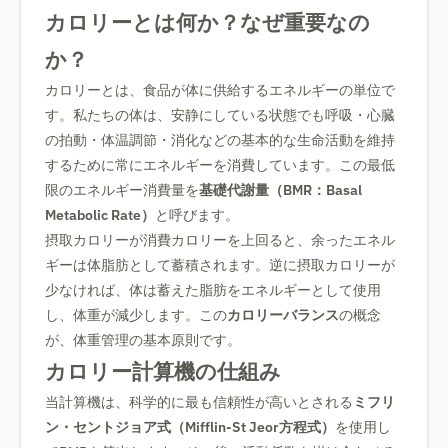
カロリーとは何か？なぜ重要なの
か？
カロリーとは、食品が体に供給するエネルギーの単位で
す。私たちの体は、安静にしている状態でも呼吸・心臓
の拍動・体温調節・消化などの基本的な生命活動を維持
するために常にエネルギーを消費しています。この最低
限のエネルギー消費量を
基礎代謝量（BMR：Basal
Metabolic Rate）
と呼びます。
摂取カロリーが消費カロリーを上回ると、余ったエネル
ギーは体脂肪として蓄積されます。逆に摂取カロリーが
少なければ、体は蓄えた脂肪をエネルギーとして使用
し、体重が減少します。この
カロリーバランス
の概念
が、体重管理の基本原則です。
カロリー計算機の仕組み
当計算機は、科学的に最も信頼性が高いとされる
ミフリ
ン・セントジョア式（Mifflin-St Jeor方程式）
を使用し