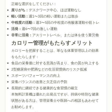
正確な選択をしてください：
座りがち：
デスクワーク中心、ほぼ運動なし
軽い活動：
週1〜3回の軽い運動または散歩
中程度の活動：
週3〜5回の中程度の有酸素運動や筋トレ
活発：
週6〜7回の激しい運動
非常に活発：
アスリートレベル、または体を使う重労働
カロリー管理がもたらすメリット
カロリーを把握することは、単なる体重管理以上の効果
をもたらします：
食品の栄養価に対する意識が高まり、食の質が向上する
2型糖尿病や肥満などの生活習慣病のリスク低減
スポーツパフォーマンスの向上
栄養バランスの改善と欠乏症の予防
長期的に継続できる健康的な食習慣の確立
本無料計算機は優れた出発点ですが、持病や特別な健康
状態がある方は、管理栄養士や医師への相談もあわせて
お勧めします。