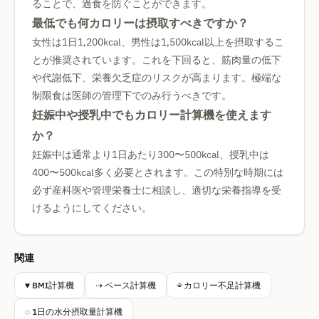
ることで、過食を防ぐことができます。
最低でも何カロリーは摂取すべきですか？
女性は1日1,200kcal、男性は1,500kcal以上を摂取するこ
とが推奨されています。これを下回ると、筋肉量の低下
や代謝低下、栄養欠乏症のリスクが高まります。極端な
制限食は医師の管理下でのみ行うべきです。
妊娠中や授乳中でもカロリー計算機を使えます
か？
妊娠中は通常より1日あたり300〜500kcal、授乳中は
400〜500kcal多く必要とされます。この特別な時期には
必ず産科医や管理栄養士に相談し、適切な栄養指導を受
けるようにしてください。
関連
♥ BMI計算機
⇢ ペース計算機
⊖ カロリー不足計算機
◌ 1日の水分摂取量計算機