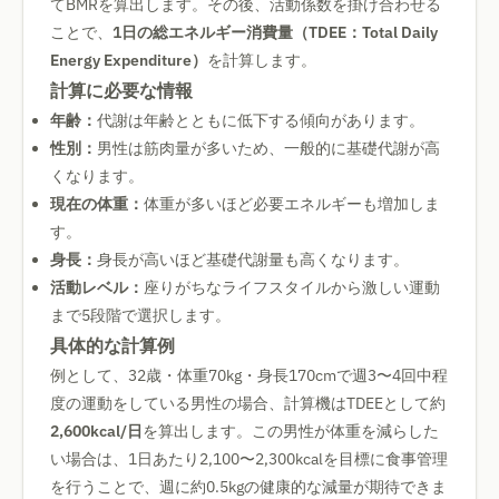
てBMRを算出します。その後、活動係数を掛け合わせる
ことで、
1日の総エネルギー消費量（TDEE：Total Daily
Energy Expenditure）
を計算します。
計算に必要な情報
年齢：
代謝は年齢とともに低下する傾向があります。
性別：
男性は筋肉量が多いため、一般的に基礎代謝が高
くなります。
現在の体重：
体重が多いほど必要エネルギーも増加しま
す。
身長：
身長が高いほど基礎代謝量も高くなります。
活動レベル：
座りがちなライフスタイルから激しい運動
まで5段階で選択します。
具体的な計算例
例として、32歳・体重70kg・身長170cmで週3〜4回中程
度の運動をしている男性の場合、計算機はTDEEとして約
2,600kcal/日
を算出します。この男性が体重を減らした
い場合は、1日あたり2,100〜2,300kcalを目標に食事管理
を行うことで、週に約0.5kgの健康的な減量が期待できま