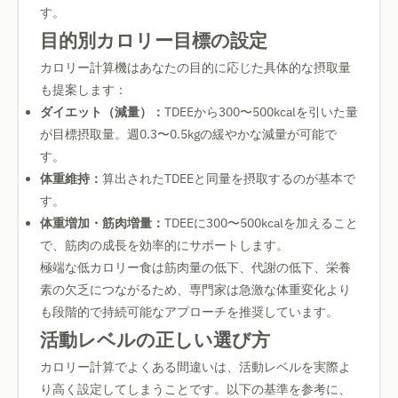
す。
目的別カロリー目標の設定
カロリー計算機はあなたの目的に応じた具体的な摂取量
も提案します：
ダイエット（減量）：
TDEEから300〜500kcalを引いた量
が目標摂取量。週0.3〜0.5kgの緩やかな減量が可能で
す。
体重維持：
算出されたTDEEと同量を摂取するのが基本で
す。
体重増加・筋肉増量：
TDEEに300〜500kcalを加えること
で、筋肉の成長を効率的にサポートします。
極端な低カロリー食は筋肉量の低下、代謝の低下、栄養
素の欠乏につながるため、専門家は急激な体重変化より
も段階的で持続可能なアプローチを推奨しています。
活動レベルの正しい選び方
カロリー計算でよくある間違いは、活動レベルを実際よ
り高く設定してしまうことです。以下の基準を参考に、