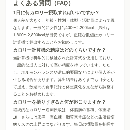
よくある質問（FAQ）
1日に何カロリー摂取すればいいですか？
個人差が大きく、年齢・性別・体型・活動量によって異
なります。一般的に女性は1,400〜2,200kcal、男性は
1,800〜2,800kcalが目安ですが、正確な数値はカロリー
計算機で算出することをお勧めします。
カロリー計算機の精度はどのくらいですか？
当計算機は科学的に検証された計算式を使用しており、
一般的な成人に対して高い精度を持っています。ただ
し、ホルモンバランスや遺伝的要因などにより個人差が
生じる場合があります。算出結果はあくまでも目安とし
て捉え、数週間の食事記録と体重変化を見ながら調整す
ることをお勧めします。
カロリーを摂りすぎると何が起こりますか？
継続的なカロリー過剰摂取は、体脂肪の蓄積、体重増
加、さらには肥満・高血糖・脂質異常症などの生活習慣
病リスクの上昇につながります。毎日の摂取量を把握す