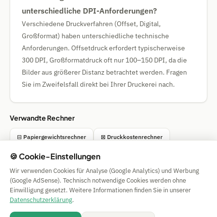
unterschiedliche DPI-Anforderungen?
Verschiedene Druckverfahren (Offset, Digital,
Großformat) haben unterschiedliche technische
Anforderungen. Offsetdruck erfordert typischerweise
300 DPI, Großformatdruck oft nur 100–150 DPI, da die
Bilder aus größerer Distanz betrachtet werden. Fragen
Sie im Zweifelsfall direkt bei Ihrer Druckerei nach.
Verwandte Rechner
⊟ Papiergewichtsrechner
⊠ Druckkostenrechner
🍪 Cookie-Einstellungen
📖 Lesezeit-Rechner
⏱️ Arbeitsstunden-Rechner
Wir verwenden Cookies für Analyse (Google Analytics) und Werbung
(Google AdSense). Technisch notwendige Cookies werden ohne
Einwilligung gesetzt. Weitere Informationen finden Sie in unserer
Simple Calculator
Datenschutzerklärung
.
Impressum
|
Privacy
|
Terms
|
🍪 Cookies