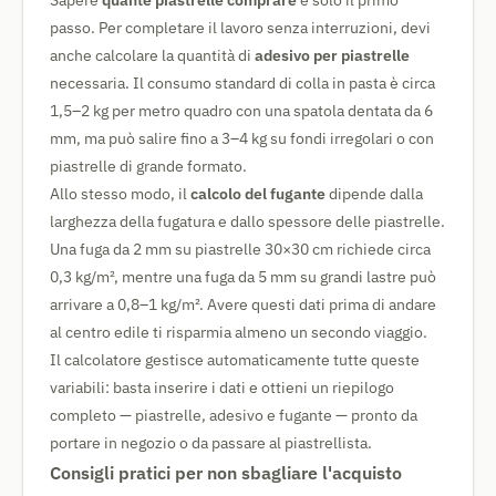
Sapere
quante piastrelle comprare
è solo il primo
passo. Per completare il lavoro senza interruzioni, devi
anche calcolare la quantità di
adesivo per piastrelle
necessaria. Il consumo standard di colla in pasta è circa
1,5–2 kg per metro quadro con una spatola dentata da 6
mm, ma può salire fino a 3–4 kg su fondi irregolari o con
piastrelle di grande formato.
Allo stesso modo, il
calcolo del fugante
dipende dalla
larghezza della fugatura e dallo spessore delle piastrelle.
Una fuga da 2 mm su piastrelle 30×30 cm richiede circa
0,3 kg/m², mentre una fuga da 5 mm su grandi lastre può
arrivare a 0,8–1 kg/m². Avere questi dati prima di andare
al centro edile ti risparmia almeno un secondo viaggio.
Il calcolatore gestisce automaticamente tutte queste
variabili: basta inserire i dati e ottieni un riepilogo
completo — piastrelle, adesivo e fugante — pronto da
portare in negozio o da passare al piastrellista.
Consigli pratici per non sbagliare l'acquisto